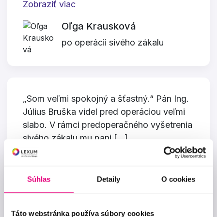
Zobraziť viac
Oľga Krausková
po operácii sivého zákalu
„Som veľmi spokojný a šťastný.“ Pán Ing.
Július Bruška videl pred operáciou veľmi
slabo. V rámci predoperačného vyšetrenia
sivého zákalu mu pani […]
Zobraziť viac
Súhlas
Detaily
O cookies
Ing. Július Bruška
po operácii sivého zákalu
Táto webstránka používa súbory cookies