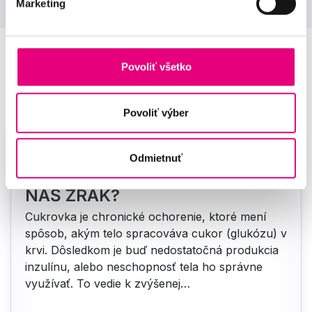
Marketing
Povoliť všetko
Aktuality
Povoliť výber
Odmietnuť
AKO OVPLYVŇUJE CUKROVKA
NÁŠ ZRAK?
Cukrovka je chronické ochorenie, ktoré mení
spôsob, akým telo spracováva cukor (glukózu) v
krvi. Dôsledkom je buď nedostatočná produkcia
inzulínu, alebo neschopnosť tela ho správne
využívať. To vedie k zvýšenej…