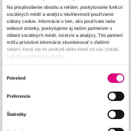
Na prispôsobenie obsahu a reklám, poskytovanie funkcií
sociálnych médií a analýzu návštevnosti používame
súbory cookie. Informácie o tom, ako používate naše
„Ďakujem za znovuzrodenie zraku a
webové stránky, poskytujeme aj našim partnerom v
zlepšenie kvality života!“ Začiatok týždňa
oblasti sociálnych médií, inzercie a analýzy. Títo partneri
nám spríjemnila pani Emília Beňová, ktorá
môžu príslušné informácie skombinovať s ďalšími
u nás dnes bola na […]
údajmi, ktoré ste im poskytli alebo ktoré od vás získali,
keď ste používali ich služby.
Zobraziť viac
Výber
Emília Beňová
Potrebné
súhlasu
po operácii sivého zákalu
Preferencie
Štatistiky
Zaujíma ma viac referencií