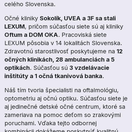
celého Slovenska.
Očné kliniky
Sokolík, UVEA a 3F sa stali
LEXUM
, pričom súčasťou siete sú aj kliniky
Oftum a DOM OKA
. Pracoviská siete
LEXUM pôsobia v 14 lokalitách Slovenska.
Zdravotnú starostlivosť poskytujeme na
12
očných klinikách, 28 ambulanciách a 5
optikách
. Súčasťou sú
3 vzdelávacie
inštitúty a 1 očná tkanivová banka
.
Náš tím tvoria špecialisti na oftalmológiu,
optometriu aj očnú optiku. Súčasťou siete je
aj jedinečné detské očné centrum, ktoré sa
zameriava na pomoc deťom so zrakovými
poruchami. Vďaka tejto odbornej
kombinácii dokážeme poskytnúť kvalitnú