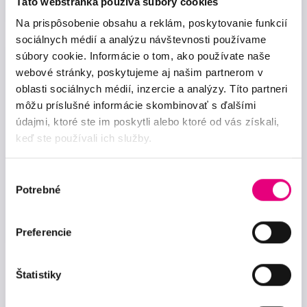
Táto webstránka používa súbory cookies
Na prispôsobenie obsahu a reklám, poskytovanie funkcií
sociálnych médií a analýzu návštevnosti používame
súbory cookie. Informácie o tom, ako používate naše
Už druhý deň vidím bez okuliarov
webové stránky, poskytujeme aj našim partnerom v
jasnejšie, ostrejšie a farebnejšie.“ Krásne i
oblasti sociálnych médií, inzercie a analýzy. Títo partneri
sladké poďakovanie za operáciu sivého
môžu príslušné informácie skombinovať s ďalšími
zákalu priniesla pánovi primárovi […]
údajmi, ktoré ste im poskytli alebo ktoré od vás získali,
keď ste používali ich služby.
Zobraziť viac
Výber
Jarmila Ondrejková
Potrebné
súhlasu
po operácii sivého zákalu
Preferencie
Štatistiky
Zaujíma ma viac referencií