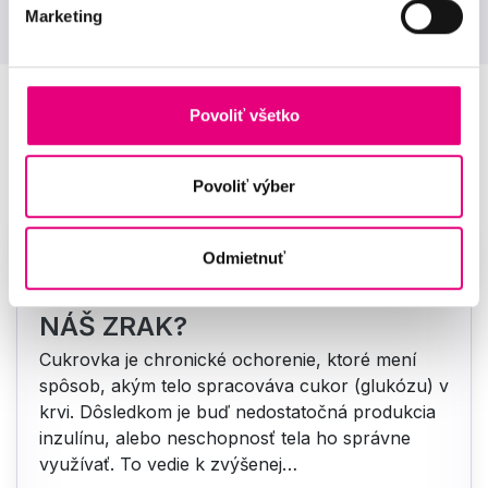
Marketing
Povoliť všetko
Aktuality
Povoliť výber
Odmietnuť
AKO OVPLYVŇUJE CUKROVKA
NÁŠ ZRAK?
Cukrovka je chronické ochorenie, ktoré mení
spôsob, akým telo spracováva cukor (glukózu) v
krvi. Dôsledkom je buď nedostatočná produkcia
inzulínu, alebo neschopnosť tela ho správne
využívať. To vedie k zvýšenej…