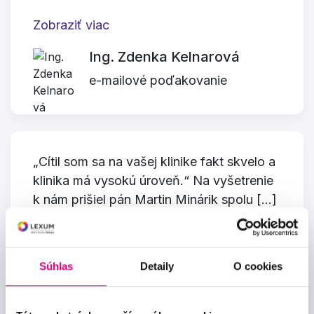
Zobraziť viac
Ing. Zdenka Kelnarová
e-mailové poďakovanie
„Cítil som sa na vašej klinike fakt skvelo a
klinika má vysokú úroveň.“ Na vyšetrenie
k nám prišiel pán Martin Minárik spolu […]
Zobraziť viac
Jana Škodová a Mária
Súhlas
Detaily
O cookies
Mihalíková
sesternice po operácii PRELEX