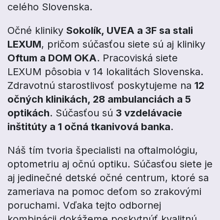
celého Slovenska.
Očné kliniky
Sokolík, UVEA a 3F sa stali
LEXUM
, pričom súčasťou siete sú aj kliniky
Oftum a DOM OKA
. Pracoviská siete
LEXUM pôsobia v 14 lokalitách Slovenska.
Zdravotnú starostlivosť poskytujeme na
12
očných klinikách, 28 ambulanciách a 5
optikách
. Súčasťou sú
3 vzdelávacie
inštitúty a 1 očná tkanivová banka
.
Náš tím tvoria špecialisti na oftalmológiu,
optometriu aj očnú optiku. Súčasťou siete je
aj jedinečné detské očné centrum, ktoré sa
zameriava na pomoc deťom so zrakovými
poruchami. Vďaka tejto odbornej
kombinácii dokážeme poskytnúť kvalitnú